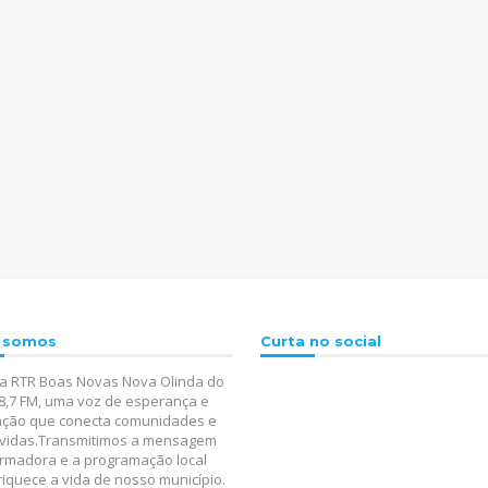
 somos
Curta no social
a RTR Boas Novas Nova Olinda do
8,7 FM, uma voz de esperança e
ação que conecta comunidades e
a vidas.Transmitimos a mensagem
rmadora e a programação local
iquece a vida de nosso município.