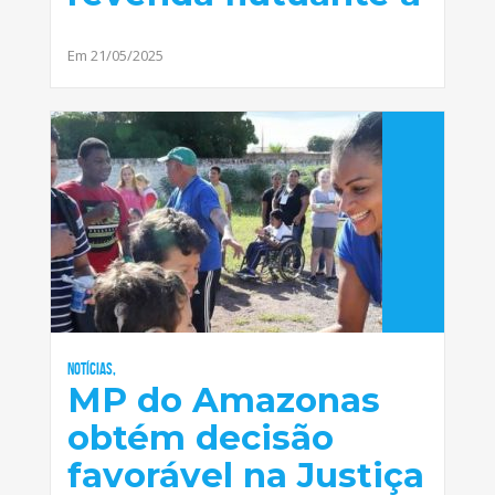
Em 21/05/2025
Notícias,
MP do Amazonas
obtém decisão
favorável na Justiça