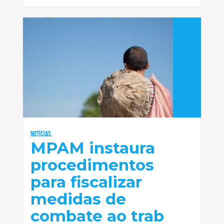
Notícias,
MPAM instaura
procedimentos
para fiscalizar
medidas de
combate ao trab