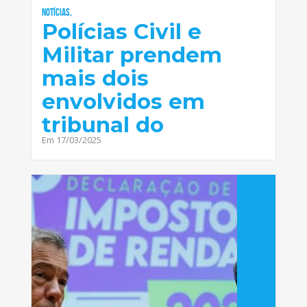
Notícias,
Polícias Civil e
Militar prendem
mais dois
envolvidos em
tribunal do
Em 17/03/2025