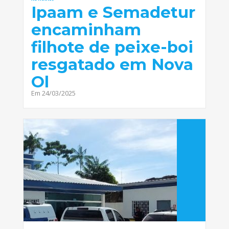
Ipaam e Semadetur
encaminham
filhote de peixe-boi
resgatado em Nova
Ol
Em 24/03/2025